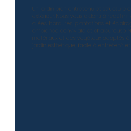
Un jardin bien entretenu et structuré 
extérieur. Nous vous aidons à redéfini
allées, bordures, plantations et éclair
ambiance conviviale et chaleureuse. 
matériaux et des végétaux adaptés à
jardin esthétique, facile à entretenir e