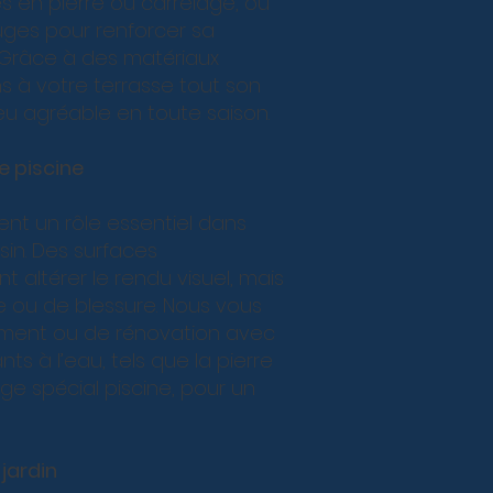
s en pierre ou carrelage, ou
uges pour renforcer sa
. Grâce à des matériaux
 à votre terrasse tout son
ieu agréable en toute saison.
e piscine
ent un rôle essentiel dans
sin. Des surfaces
ltérer le rendu visuel, mais
e ou de blessure. Nous vous
ment ou de rénovation avec
ts à l’eau, tels que la pierre
age spécial piscine, pour un
jardin