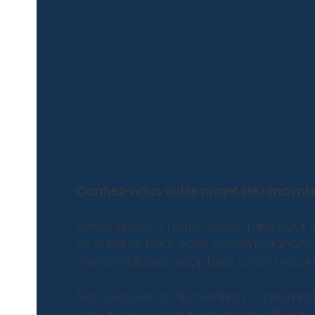
Confiez-nous votre projet de rénovati
Faites appel à notre savoir-faire pour
et durable. Nous vous accompagnons à 
personnalisées adaptées à vos besoin
Nos secteurs d'intervention : Chaumont,
sur-Ouche, Saumur-en-Auxois, Vitteau