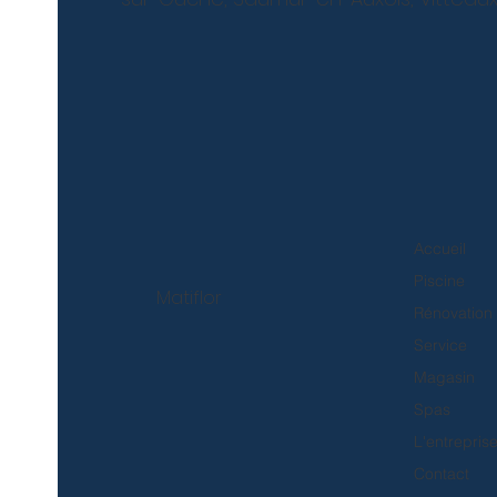
Accueil
Piscine
Matiflor
Rénovation
Service
Magasin
Spas
L'entrepris
Contact