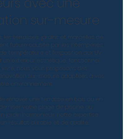
eurs avec une
ation sur-mesure
 les terrasses, jardins et margelles de
ent l’usure causée par les intempéries,
 de température et l’exposition aux UV.
 un extérieur esthétique, fonctionnel
 vivre, nous vous proposons des
rénovation sur-mesure adaptées à vos
otre environnement.
e de rénover une terrasse en bois ou en
derniser votre plage de piscine ou
 jardin harmonieux, notre expertise
un résultat durable et de qualité.