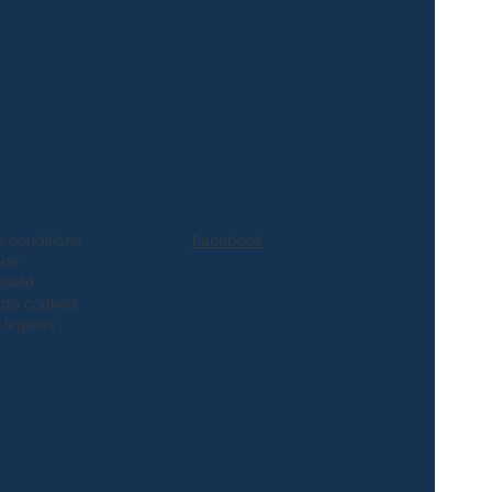
t conditions
Facebook
 de
ialité
e de cookies
 légales