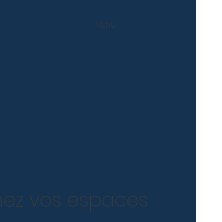
MENU
mez vos espaces