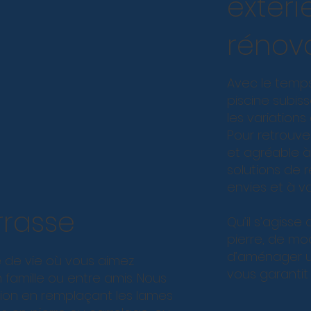
extéri
rénov
Avec le temps,
piscine subiss
les variations
Pour retrouver
et agréable à
solutions de 
envies et à v
rrasse
Qu’il s’agiss
pierre, de mo
d’aménager un
e de vie où vous aimez
vous garantit 
amille ou entre amis. Nous
on en remplaçant les lames