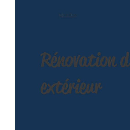
Matiflor
Rénovation 
extérieur