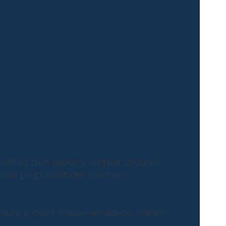
ofitez d’un espace embelli, sécurisé
vous proposant des solutions
au-sur-beze, Pouilly-en-Auxois, Velars-