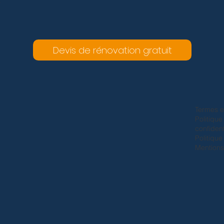
Devis de rénovation gratuit
Termes e
Politique
confident
Politiqu
Mentions
e