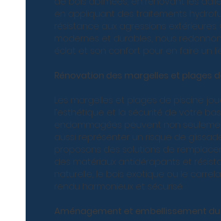
de bois abîmées, en rénovant les dalle
en appliquant des traitements hydrof
résistance aux agressions extérieures
modernes et durables, nous redonnons
éclat et son confort pour en faire un l
Rénovation des margelles et plages d
Les margelles et plages de piscine jou
l’esthétique et la sécurité de votre bas
endommagées peuvent non seulement a
aussi représenter un risque de glissad
proposons des solutions de remplace
des matériaux antidérapants et résistan
naturelle, le bois exotique ou le carrel
rendu harmonieux et sécurisé.
Aménagement et embellissement du 