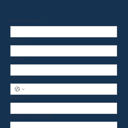
Nom de famille
*
Prénom
*
E‑mail
*
Téléphone
*
Adresse
*
Décrivez votre projet